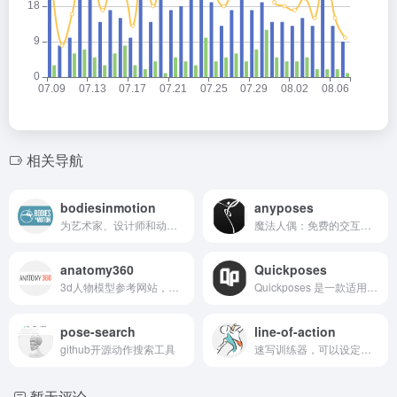
相关导航
bodiesinmotion
anyposes
为艺术家、设计师和动画师寻找 为其项目提供最高质量的人物参考。艺术与灵感 来自运动中的人体。
魔法人偶：免费的交互式绘画在线3d模型
anatomy360
Quickposes
3d人物模型参考网站，可以从任何角度查看模型，可以调整物体的阴影，草图工具可以允许查看真实的透视网格和剪影，创建你自己的逼真图像
Quickposes 是一款适用于艺术学生、插画家或任何想要专注于提高绘画技巧的人的工具。 通过练习手势绘图，您不仅可以更好地识别姿势的某些方面，还可以构建角色和模型的视觉库。
pose-search
line-of-action
github开源动作搜索工具
速写训练器，可以设定速写时长，网页随机展示你偏好的人体动作，适合练习速写时的定时训练。
暂无评论