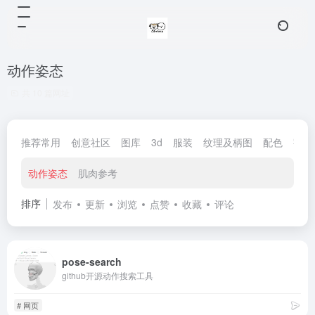
动作姿态
共 10 篇网址
推荐常用
创意社区
图库
3d
服装
纹理及柄图
配色
字体
动作姿态
肌肉参考
排序
发布
更新
浏览
点赞
收藏
评论
pose-search
github开源动作搜索工具
# 网页