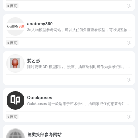
# 网页
anatomy360
3d人物模型参考网站，可以从任何角度查看模型，可以调整物体的阴影，草图工具可以允许查看真实的透视网格和剪影，创建你自己的逼真图像
# 网页
髪と形
随时更新 3D 模型图片。漫画、插画绘制时可作为参考资料。（如需公开使用本站图片进行临摹或参考绘制的作品，无需注明出处。商业使用也无需顾虑。）
Quickposes
Quickposes 是一款适用于艺术学生、插画家或任何想要专注于提高绘画技巧的人的工具。 通过练习手势绘图，您不仅可以更好地识别姿势的某些方面，还可以构建角色和模型的视觉库。
# 网页
兽类头部参考网站