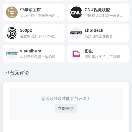
中华珍宝馆
CNU视觉联盟
致力于提供中国书画艺术的高清资料。该应用由合肥爱宋画文化科技有限公司开发，收录了从晋代到当代的大量书画作品，图片清晰且色彩准确。
中国视觉联盟是一家致力于传播优秀视觉文化,研究视觉艺术、交流视觉理念、开拓大众审美视野的专业性视觉网站，集发现、展示和收集于一体，为读者提供众多富有想象力的摄影作品。
500px
shotdeck
视觉中国旗下500px摄影社区是专业的创意摄影师社区
高清电影图像集合
visualhunt
图虫
集付费和免费一体的综合性图库
摄影素材图片，正版素材商店，超过四亿张高清图片可供下载
暂无评论
您必须登录才能参与评论！
立即登录