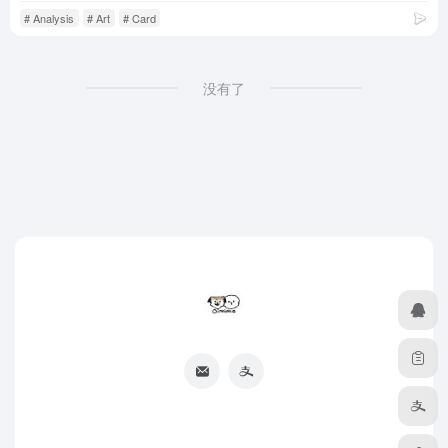
# Analysis
# Art
# Card
没有了