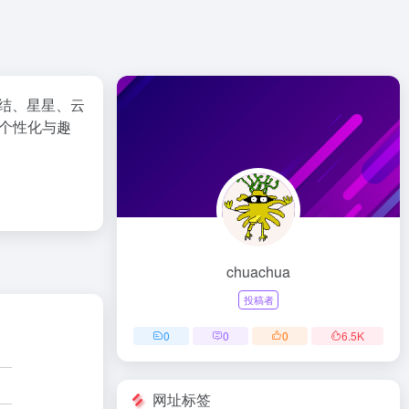
蝶结、星星、云
个性化与趣
chuachua
投稿者
0
0
0
6.5
K
网址标签