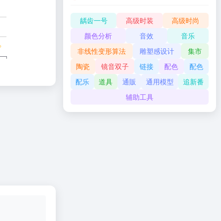
龋齿一号
高级时装
高级时尚
颜色分析
音效
音乐
非线性变形算法
雕塑感设计
集市
陶瓷
镜音双子
链接
配色
配色
配乐
道具
通販
通用模型
追新番
辅助工具