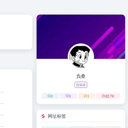
負桑
投稿者
0
0
1
32.7
K
网址标签