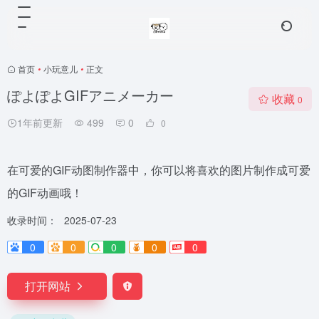
首页
•
小玩意儿
•
正文
ぽよぽよGIFアニメーカー
收藏
0
1年前更新
499
0
0
在可爱的GIF动图制作器中，你可以将喜欢的图片制作成可爱
的GIF动画哦！
收录时间：
2025-07-23
0
0
0
0
0
打开网站