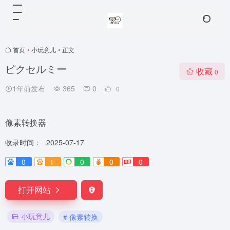
首页
•
小玩意儿
•
正文
ピクセルミー
收藏
0
1年前发布
365
0
0
像素转换器
收录时间：
2025-07-17
0
1-
0
0
0
打开网站
小玩意儿
# 像素转换