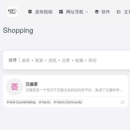
发布投稿
网址导航
软件
文
Shopping
共 1 篇网址
排序
发布
更新
浏览
点赞
收藏
评论
汉服荟
汉服荟是一个专注于汉服文化的综合性平台，集成了汉服种草社区、原创正品商城以及最重要的“一键查山正”鉴定功能，旨在为汉服爱好者提供交流分享、正品购物和避开山寨的可靠服务。其核心特点是原创正品保障和强大的山正鉴定功能，让用户能够安全、放心地购买和穿着汉服。
# Anti-Counterfeiting
# Hanfu
# Hanfu Community