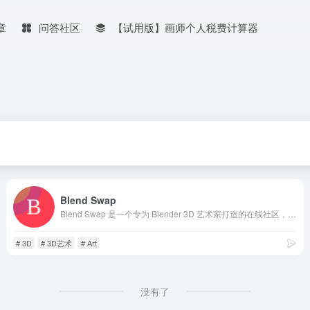
章
问答社区
【试用版】画师个人税费计算器
Blend Swap
Blend Swap 是一个专为 Blender 3D 艺术家打造的在线社区，其核心宗旨是提供一个平台，让创作者能够自由分享、交换、协作并相互学习。该网站的特点是通过员工精选和与其他顶级 Blender 网站的合作来展示和推广优秀艺术家的作品，旨在共同推动社区艺术家的成长与进步。
# 3D
# 3D艺术
# Art
没有了