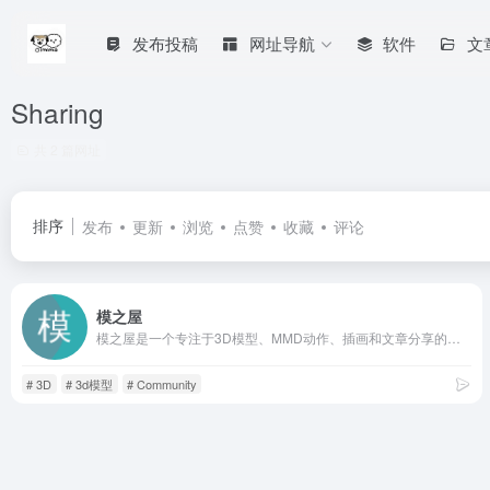
发布投稿
网址导航
软件
文
Sharing
共 2 篇网址
排序
发布
更新
浏览
点赞
收藏
评论
模之屋
模之屋是一个专注于3D模型、MMD动作、插画和文章分享的专业创作社区。它为用户提供了丰富的资源，创作者可以在这里发布和交流作品，涵盖人物、虚拟偶像等多个领域。网站的特点是内容类型多样，社区氛围浓厚，且更新速度快，能及时展示最新的热门作品和教程。
# 3D
# 3d模型
# Community