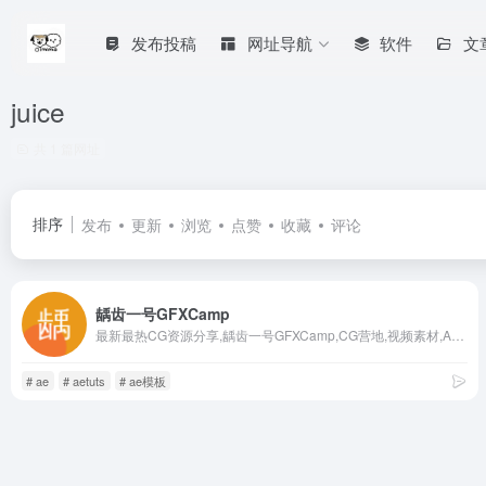
发布投稿
网址导航
软件
文
juice
共 1 篇网址
排序
发布
更新
浏览
点赞
收藏
评论
龋齿一号GFXCamp
最新最热CG资源分享,龋齿一号GFXCamp,CG营地,视频素材,AE模板,CG教程,插件,软件
# ae
# aetuts
# ae模板