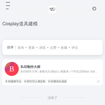
Cosplay道具建模
共 1 篇网址
排序
发布
更新
浏览
点赞
收藏
评论
BJD制作大师
BJD制作大师 | 参数化生成bjd人偶素体 | 个性化定制bjd | bjd制作大师 | bjdmaker | BJD自制大师 | BJD自制大师网站 | 输入身高/体型等参数，一键生成可3D打印的BJD素体模型。支持四肢形态自由调节、素体身高预设，实时预览修改效果，可导出STL/OBJ格式文件。
# 3D建模平台
# 3D打印人偶定制
# 3D素体生成器
没有了