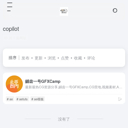
copilot
共 1 篇网址
排序
发布
更新
浏览
点赞
收藏
评论
龋齿一号GFXCamp
最新最热CG资源分享,龋齿一号GFXCamp,CG营地,视频素材,AE模板,CG教程,插件,软件
# ae
# aetuts
# ae模板
没有了