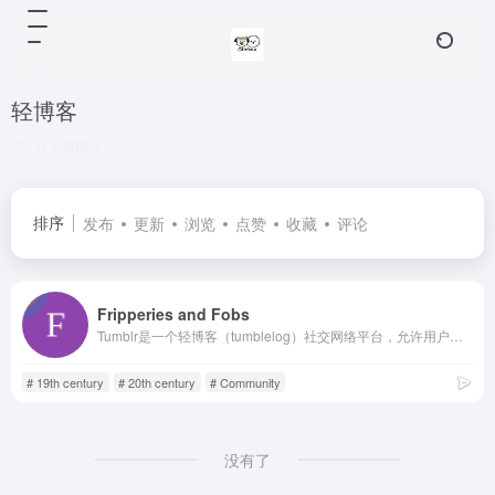
轻博客
共 1 篇网址
排序
发布
更新
浏览
点赞
收藏
评论
Fripperies and Fobs
Tumblr是一个轻博客（tumblelog）社交网络平台，允许用户发布文字、图片、视频、链接、引用和音频等多种形式的内容。它的核心特点是极简主义和强大的社区性，用户可以高度自定义博客主题，内容侧重于视觉表达和亚文化交流，用户通过“转帖”（reblogging）进行快速分享和互动，形成了独特且多元的兴趣社群。
# 19th century
# 20th century
# Community
没有了