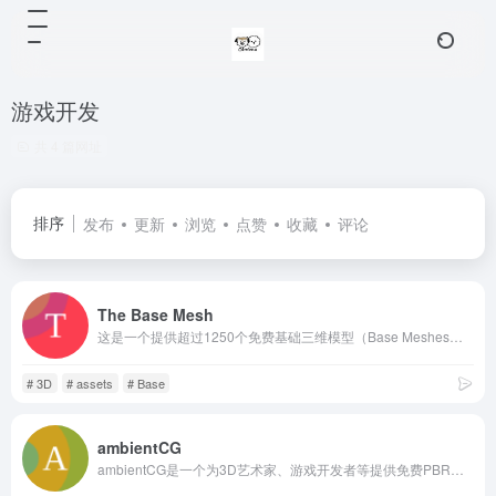
游戏开发
共 4 篇网址
排序
发布
更新
浏览
点赞
收藏
评论
The Base Mesh
这是一个提供超过1250个免费基础三维模型（Base Meshes）的网站。这些模型具有干净的拓扑结构、已展开的UV和真实世界比例，可用于数字雕刻、游戏原型、概念艺术等多种创意项目。该网站的特点是所有模型均采用CC0许可证，可完全免费使用。
# 3D
# assets
# Base
ambientCG
ambientCG是一个为3D艺术家、游戏开发者等提供免费PBR材质、HDRI和模型的网站。所有资产均在CC0许可下发布，可免费用于商业用途，且无需署名，这也是它区别于其他许多纹理平台的主要特点。