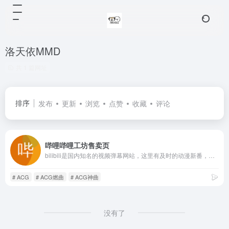
洛天依MMD
共 1 篇网址
排序
发布
更新
浏览
点赞
收藏
评论
哔哩哔哩工坊售卖页
bilibili是国内知名的视频弹幕网站，这里有及时的动漫新番，活跃的ACG氛围，有创意的Up主。大家可以在这里找到许多欢乐。
# ACG
# ACG燃曲
# ACG神曲
没有了