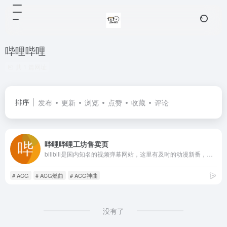
哔哩哔哩
共 1 篇网址
排序
发布
更新
浏览
点赞
收藏
评论
哔哩哔哩工坊售卖页
bilibili是国内知名的视频弹幕网站，这里有及时的动漫新番，活跃的ACG氛围，有创意的Up主。大家可以在这里找到许多欢乐。
# ACG
# ACG燃曲
# ACG神曲
没有了