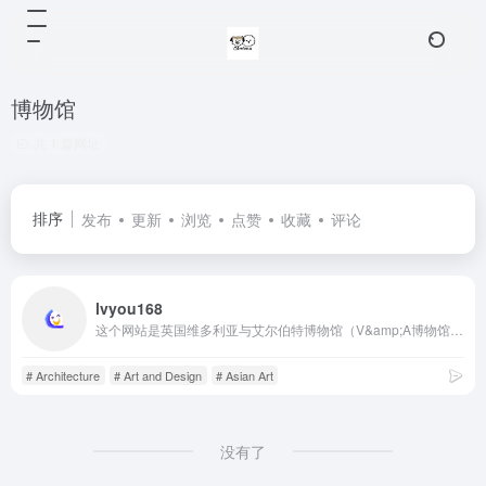
博物馆
共 1 篇网址
排序
发布
更新
浏览
点赞
收藏
评论
lvyou168
这个网站是英国维多利亚与艾尔伯特博物馆（V&amp;A博物馆）的中文介绍页面，专门展示其丰富的藏品系列。该博物馆的特点是收藏了数量庞大且范围广泛的现代和历史艺术与设计精品，涵盖了时装、建筑、家具、陶瓷、珠宝以及来自亚洲和欧洲等地的艺术品。它是一个综合性的艺术与设计博物馆。
# Architecture
# Art and Design
# Asian Art
没有了