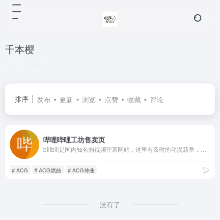
千本樱
共 1 篇网址
排序
发布
更新
浏览
点赞
收藏
评论
哔哩哔哩工坊售卖页
bilibili是国内知名的视频弹幕网站，这里有及时的动漫新番，活跃的ACG氛围，有创意的Up主。大家可以在这里找到许多欢乐。
# ACG
# ACG燃曲
# ACG神曲
没有了