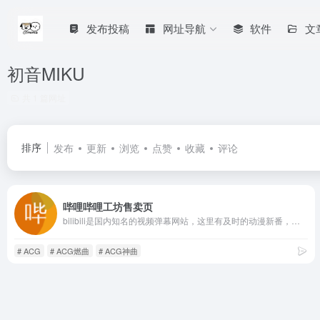
发布投稿
网址导航
软件
文
初音MIKU
共 1 篇网址
排序
发布
更新
浏览
点赞
收藏
评论
哔哩哔哩工坊售卖页
bilibili是国内知名的视频弹幕网站，这里有及时的动漫新番，活跃的ACG氛围，有创意的Up主。大家可以在这里找到许多欢乐。
# ACG
# ACG燃曲
# ACG神曲