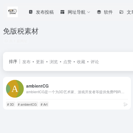
发布投稿
网址导航
软件
文
免版税素材
共 1 篇网址
排序
发布
更新
浏览
点赞
收藏
评论
ambientCG
ambientCG是一个为3D艺术家、游戏开发者等提供免费PBR材质、HDRI和模型的网站。所有资产均在CC0许可下发布，可免费用于商业用途，且无需署名，这也是它区别于其他许多纹理平台的主要特点。
# 3D
# ambientCG
# Art