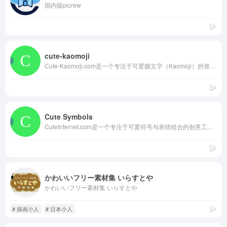
国内版picrew
cute-kaomoji
Cute-Kaomoji.com是一个专注于可爱颜文字（Kaomoji）的资源网站，提供多种情绪类表情，如开心 (＾ω＾)、爱心 (♡´･ᴗ･`♡)、生气 (∩｀-´)⊃等，还有动物主题表情。所有颜文字支持直接复制粘贴，适用于社交媒体、消息或博客装饰，无需注册即可免费使用。
Cute Symbols
CuteInternet.com是一个专注于可爱符号与表情组合的创意工具网站，提供美学个人简介生成器、装饰文本、图片转点阵艺术及 Instagram 字体生成等功能。用户可浏览并复制粘贴各类 kawaii 表情、符号组合和装饰元素，轻松为社交媒体账号、消息或个人主页增添萌系风格，无需注册即可免费使用
かわいいフリー素材集 いらすとや
かわいいフリー素材集 いらすとや
# 插画小人
# 日本小人