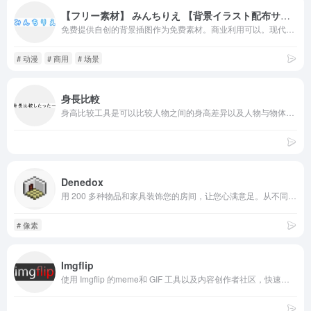
【フリー素材】 みんちりえ 【背景イラスト配布サイト】
免费提供自创的背景插图作为免费素材。商业利用可以。现代物品较多，包括房间、商店、街道等。请随意用于视频制作、VTuber直播、TRPG会议、小说游戏等。
# 动漫
# 商用
# 场景
身長比較
身高比较工具是可以比较人物之间的身高差异以及人物与物体的高度。可以选择并输入姓名、身高、性别和颜色。
Denedox
用 200 多种物品和家具装饰您的房间，让您心满意足。从不同类型的房间形状中选择一种，让您的想象力尽情发挥。让您的创造力驰骋，在 Terabey 打造您的梦想房间！
# 像素
Imgflip
使用 Imgflip 的meme和 GIF 工具以及内容创作者社区，快速将您的想法转化为吸引人的可分享内容