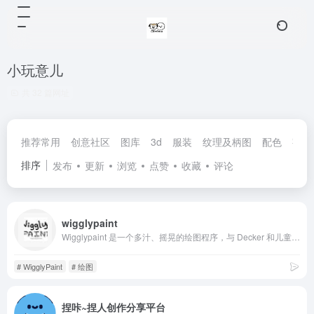
小玩意儿
共 32 篇网址
推荐常用
创意社区
图库
3d
服装
纹理及柄图
配色
字体
排序
发布
更新
浏览
点赞
收藏
评论
wigglypaint
Wigglypaint 是一个多汁、摇晃的绘图程序，与 Decker 和儿童像素.选择一个工具，制作涂鸦，根据需要裁剪，然后保存 GIF。欢迎在下面分享您的作品！
# WigglyPaint
# 绘图
捏咔~捏人创作分享平台