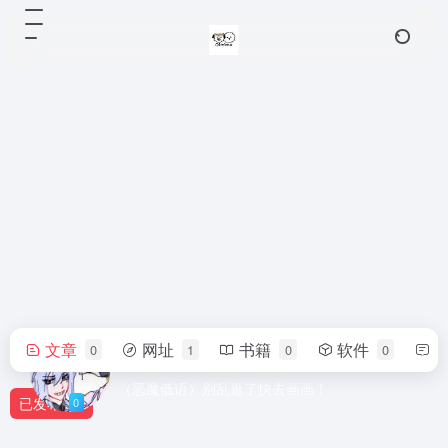
文章
网址
书籍
软件
0
1
0
0
NocturneGleam
（恶魔低语）别乱逛了快去画画！
已发布
0